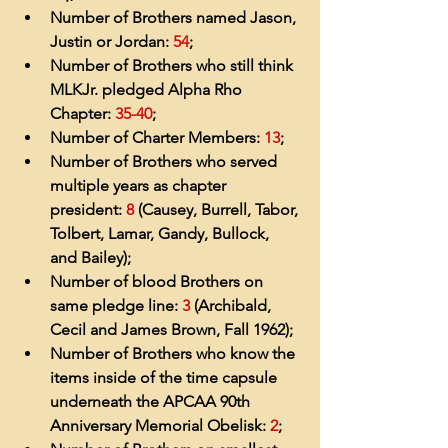
Number of Brothers named Jason, 
Justin or Jordan:
 54
;
Number of Brothers who still think 
MLKJr. pledged Alpha Rho 
Chapter: 
35-40
;
Number of Charter Members: 
13
;
Number of Brothers who served 
multiple years as chapter 
president: 
8
 (Causey, Burrell, Tabor, 
Tolbert, Lamar, Gandy, Bullock, 
and Bailey);
Number of blood Brothers on 
same pledge line: 
3
 (Archibald, 
Cecil and James Brown, Fall 1962);
Number of Brothers who know the 
items inside of the time capsule 
underneath the APCAA 90th 
Anniversary Memorial Obelisk: 
2
;