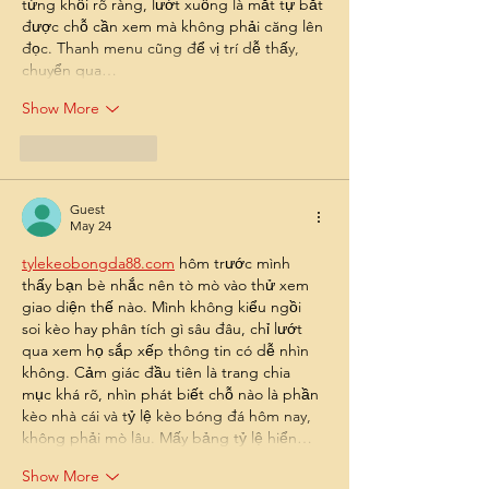
từng khối rõ ràng, lướt xuống là mắt tự bắt 
được chỗ cần xem mà không phải căng lên 
đọc. Thanh menu cũng để vị trí dễ thấy, 
chuyển qua…
Show More
Like
Reply
Guest
May 24
tylekeobongda88.com
 hôm trước mình 
thấy bạn bè nhắc nên tò mò vào thử xem 
giao diện thế nào. Mình không kiểu ngồi 
soi kèo hay phân tích gì sâu đâu, chỉ lướt 
qua xem họ sắp xếp thông tin có dễ nhìn 
không. Cảm giác đầu tiên là trang chia 
mục khá rõ, nhìn phát biết chỗ nào là phần 
kèo nhà cái và tỷ lệ kèo bóng đá hôm nay, 
không phải mò lâu. Mấy bảng tỷ lệ hiển…
Show More