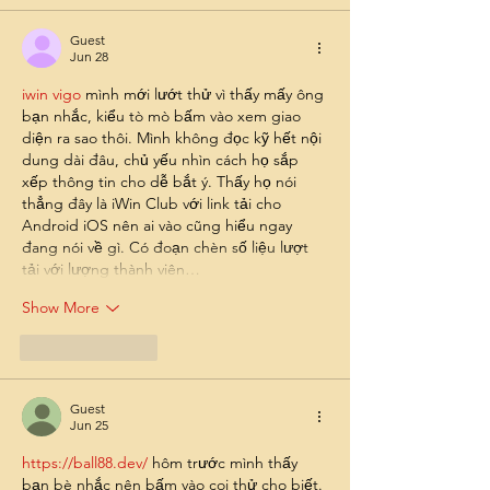
Guest
Jun 28
iwin vigo
 mình mới lướt thử vì thấy mấy ông 
bạn nhắc, kiểu tò mò bấm vào xem giao 
diện ra sao thôi. Mình không đọc kỹ hết nội 
dung dài đâu, chủ yếu nhìn cách họ sắp 
xếp thông tin cho dễ bắt ý. Thấy họ nói 
thẳng đây là iWin Club với link tải cho 
Android iOS nên ai vào cũng hiểu ngay 
đang nói về gì. Có đoạn chèn số liệu lượt 
tải với lượng thành viên…
Show More
Like
Reply
Guest
Jun 25
https://ball88.dev/
 hôm trước mình thấy 
bạn bè nhắc nên bấm vào coi thử cho biết. 