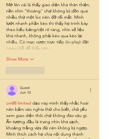
Mở lên cái là thấy giao diện khá thân thiện, 
nền nhìn “thoáng” chứ không bị dồn quá 
nhiều thứ một lúc nên đỡ rối mắt. Mình 
lướt nhanh phần kèo thì thấy họ trình bày 
theo kiểu bảng/cột rõ ràng, nhìn số liệu 
khá nhanh, không phải kéo qua kéo lại 
nhiều. Có mục cược trực tiếp (in-play) đặt 
ngay chỗ dễ thấy nên…
Show More
Like
Reply
Guest
Jun 10
cm88 limited
 dạo này mình thấy nhắc hoài 
nên bấm vào nghía thử cho biết, chủ yếu 
xem giao diện thôi chứ không đào sâu gì. 
Ấn tượng đầu là trang nhìn khá sạch, 
khoảng trắng vừa đủ nên không bị ngợp. 
Mình thích cách họ chia nội dung thành 