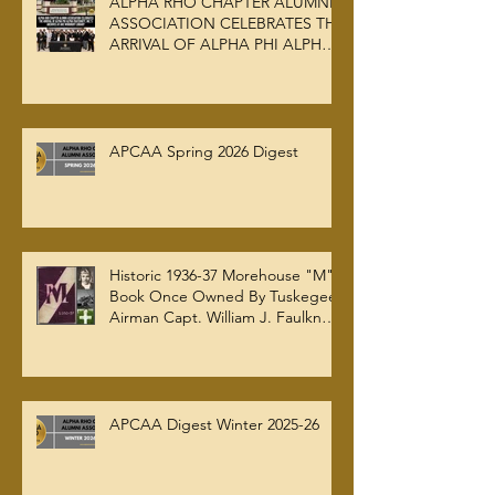
ALPHA RHO CHAPTER ALUMNI
ASSOCIATION CELEBRATES THE
ARRIVAL OF ALPHA PHI ALPHA
FRATERNITY, INC.’S ARCHIVES
AT AUC WOODRUFF LIBRARY
APCAA Spring 2026 Digest
Historic 1936-37 Morehouse "M"
Book Once Owned By Tuskegee
Airman Capt. William J. Faulkner
Jr. Joins Alpha Rho Chapter
Collection
APCAA Digest Winter 2025-26