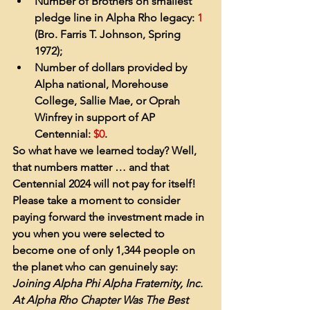
Number of Brothers on smallest 
pledge line in Alpha Rho legacy: 
1
(Bro. Farris T. Johnson, Spring 
1972);
Number of dollars provided by 
Alpha national, Morehouse 
College, Sallie Mae, or Oprah 
Winfrey in support of AP 
Centennial: 
$0
.
So what have we learned today? Well, 
that numbers matter … and that 
Centennial 2024 will not pay for itself! 
Please take a moment to consider 
paying forward the investment made in 
you when you were selected to 
become one of only 1,344 people on 
the planet who can genuinely say: 
Joining Alpha Phi Alpha Fraternity, Inc. 
At Alpha Rho Chapter Was The Best 