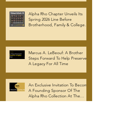
Alpha Rho Chapter Unveils Its
Spring 2026 Line Before
Brotherhood, Family & College
Community — The Tenacious 19
Marcus A. LeBeouf: A Brother
Steps Forward To Help Preserve
A Legacy For All Time
An Exclusive Invitation To Become
A Founding Sponsor Of The
Alpha Rho Collection At The
Atlanta University Center Robert
W. Woodruff Library
Brotherhood, Generosity, and
Legacy: Alpha Rho Shatters
$100K Giving Tuesday Goal and