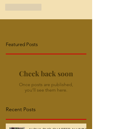
Like
Reply
Featured Posts
Check back soon
Once posts are published,
you’ll see them here.
Recent Posts