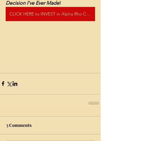
Decision I’ve Ever Made
!
CLICK HERE to INVEST in Alpha Rho Chapter by becoming a Centennial Captain!
5 Comments