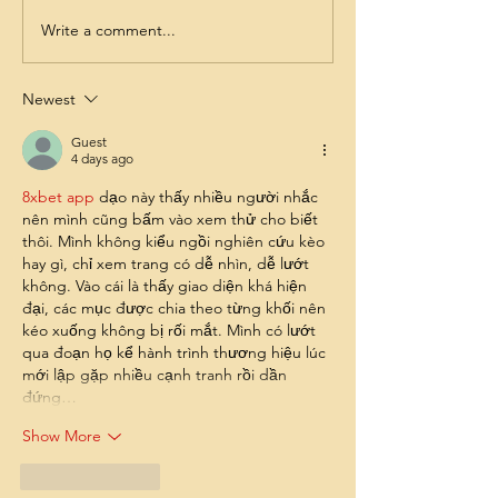
Write a comment...
Newest
Guest
4 days ago
8xbet app
 dạo này thấy nhiều người nhắc 
nên mình cũng bấm vào xem thử cho biết 
thôi. Mình không kiểu ngồi nghiên cứu kèo 
hay gì, chỉ xem trang có dễ nhìn, dễ lướt 
không. Vào cái là thấy giao diện khá hiện 
đại, các mục được chia theo từng khối nên 
kéo xuống không bị rối mắt. Mình có lướt 
qua đoạn họ kể hành trình thương hiệu lúc 
mới lập gặp nhiều cạnh tranh rồi dần 
đứng…
Show More
Like
Reply