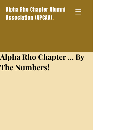
Alpha Rho Chapter Alumni
.
Association (APCAA)
Alpha Rho Chapter ... By
The Numbers!